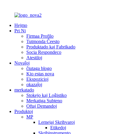
Hejmo
Pri Ni
Firmaa Profilo
Tutmonda Ĉeesto
Produktado kaj Fabrikado
Socia Respondeco
Atestiloj
Novaĵoj
ĉiutaga blogo
Kio estas nova
Ekspozicioj
okazaĵoj
merkatado
Stokejo kaj Loĝistiko
Merkatiga Subteno
Oftaj Demandoj
Produktoj
MP
Lernejaj Skribvaroj
Etikedoj
Skribinstrumento