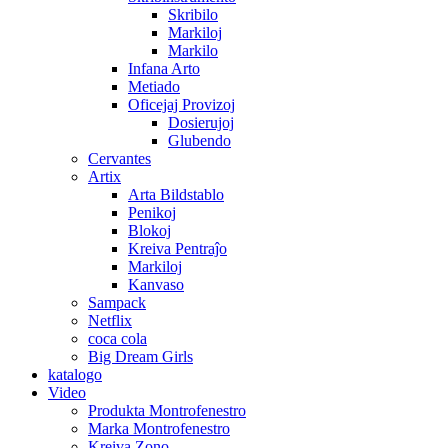
Skribilo
Markiloj
Markilo
Infana Arto
Metiado
Oficejaj Provizoj
Dosierujoj
Glubendo
Cervantes
Artix
Arta Bildstablo
Penikoj
Blokoj
Kreiva Pentraĵo
Markiloj
Kanvaso
Sampack
Netflix
coca cola
Big Dream Girls
katalogo
Video
Produkta Montrofenestro
Marka Montrofenestro
Kreiva Zono