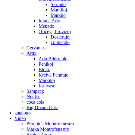
Skribilo
Markiloj
Markilo
Infana Arto
Metiado
Oficejaj Provizoj
Dosierujoj
Glubendo
Cervantes
Artix
Arta Bildstablo
Penikoj
Blokoj
Kreiva Pentraĵo
Markiloj
Kanvaso
Sampack
Netflix
coca cola
Big Dream Girls
katalogo
Video
Produkta Montrofenestro
Marka Montrofenestro
Kreiva Zono