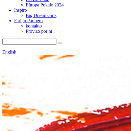
Eŭropa Pokalo 2024
Inspiro
Big Dream Girls
Fariĝu Partnero
kontakto
Provizo por ni
English