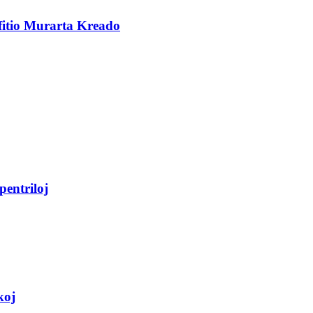
fitio Murarta Kreado
pentriloj
koj