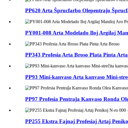
PP620 Arta Ŝprucfarbo Olepentraĵo Ŝprucfa
PY001-008 Arta Modelado Iloj Argilaj Man
PP343 Profesia Arta Broso Plata Pinta Art
PP93 Mini-kanvaso Arta kanvaso Mini-streĉ
PP97 Profesia Pentraĵa Kanvaso Ronda O
PP255 Ekstra Fajnaj Profesiaj Artaj Peniko