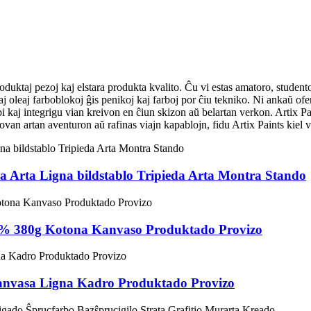
duktaj pezoj kaj elstara produkta kvalito. Ĉu vi estas amatoro, student
oleaj farboblokoj ĝis penikoj kaj farboj por ĉiu tekniko. Ni ankaŭ oferta
i kaj integrigu vian kreivon en ĉiun skizon aŭ belartan verkon.
Artix
Pai
ovan artan aventuron aŭ rafinas viajn kapablojn, fidu
Artix
Paints kiel v
ia Arta Ligna bildstablo Tripieda Arta Montra Stando
00% 380g Kotona Kanvaso Produktado Provizo
Kanvasa Ligna Kadro Produktado Provizo