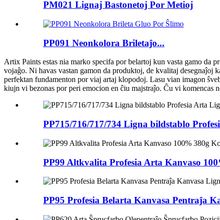
PM021 Lignaj Bastonetoj Por Metioj
PP091 Neonkolora Briletaĵo...
Artix
Paints estas nia marko specifa por belartoj kun vasta gamo da pro
vojaĝo. Ni havas vastan gamon da produktoj, de kvalitaj desegnaĵoj kaj 
perfektan fundamenton por viaj artaj klopodoj. Lasu vian imagon ŝveb
kiujn vi bezonas por peri emocion en ĉiu majstraĵo. Ĉu vi komencas n
PP715/716/717/734 Ligna bildstablo Profes
PP99 Altkvalita Profesia Arta Kanvaso 1
PP95 Profesia Belarta Kanvasa Pentraĵa 