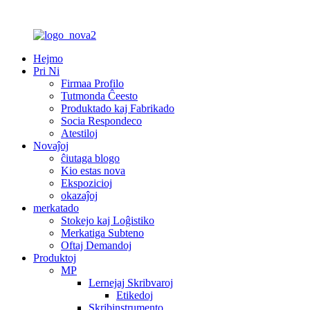
Hejmo
Pri Ni
Firmaa Profilo
Tutmonda Ĉeesto
Produktado kaj Fabrikado
Socia Respondeco
Atestiloj
Novaĵoj
ĉiutaga blogo
Kio estas nova
Ekspozicioj
okazaĵoj
merkatado
Stokejo kaj Loĝistiko
Merkatiga Subteno
Oftaj Demandoj
Produktoj
MP
Lernejaj Skribvaroj
Etikedoj
Skribinstrumento