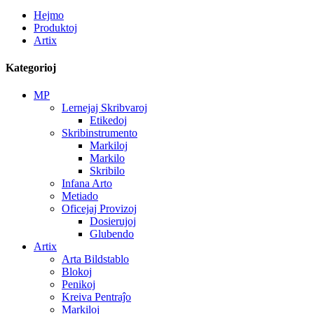
Hejmo
Produktoj
Artix
Kategorioj
MP
Lernejaj Skribvaroj
Etikedoj
Skribinstrumento
Markiloj
Markilo
Skribilo
Infana Arto
Metiado
Oficejaj Provizoj
Dosierujoj
Glubendo
Artix
Arta Bildstablo
Blokoj
Penikoj
Kreiva Pentraĵo
Markiloj