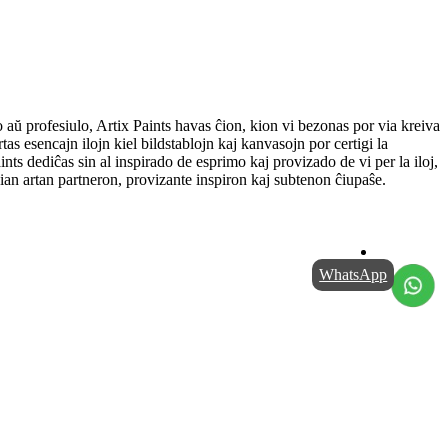
o aŭ profesiulo,
Artix
Paints havas ĉion, kion vi bezonas por via kreiva
s esencajn ilojn kiel bildstablojn kaj kanvasojn por certigi la
nts dediĉas sin al inspirado de esprimo kaj provizado de vi per la iloj,
ian artan partneron, provizante inspiron kaj subtenon ĉiupaŝe.
WhatsApp