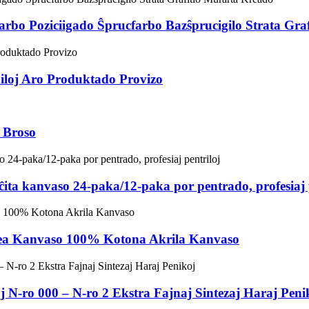
rbo Poziciigado Ŝprucfarbo Bazŝprucigilo Strata Gra
iloj Aro Produktado Provizo
a Broso
ita kanvaso 24-paka/12-paka por pentrado, profesiaj 
lea Kanvaso 100% Kotona Akrila Kanvaso
j N-ro 000 – N-ro 2 Ekstra Fajnaj Sintezaj Haraj Peni